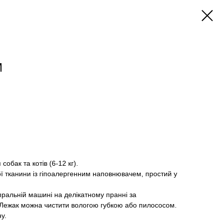
М
обак та котів (6-12 кг).
ї тканини із гіпоалергенним наповнювачем, простий у
ральній машині на делікатному пранні за
 Лежак можна чистити вологою губкою або пилососом.
у.