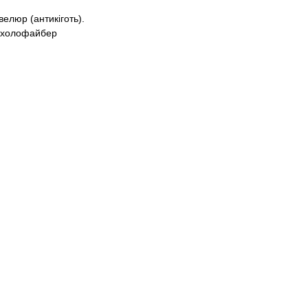
велюр (антикіготь).
 холофайбер