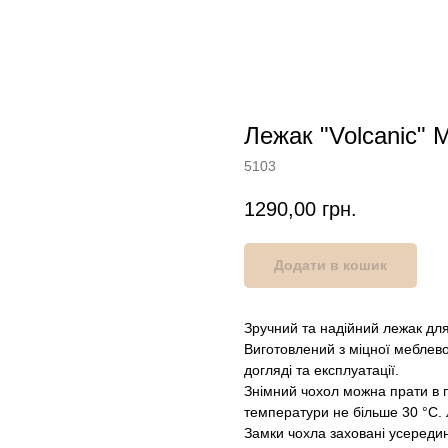
Лежак "Volcanic​" 
5103
1290,00
грн.
Додати в кошик
Зручний та надійний лежак для с
Виготовлений з міцної меблево
догляді та експлуатації.
Знімний чохол можна прати в п
температури не більше 30 °С.
Замки чохла заховані усередин