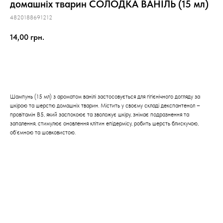
домашніх тварин СОЛОДКА ВАНІЛЬ (15 мл)
4820188691212
14,00
грн.
Додати в кошик
Шампунь (15 мл) з ароматом ванілі застосовується для гігієнічного догляду за
шкірою та шерстю домашніх тварин. Містить у своєму складі декспантенол –
провітамін В5, який заспокоює та зволожує шкіру, знімає подразнення та
запалення, стимулює оновлення клітин епідермісу, робить шерсть блискучою,
об’ємною та шовковистою.