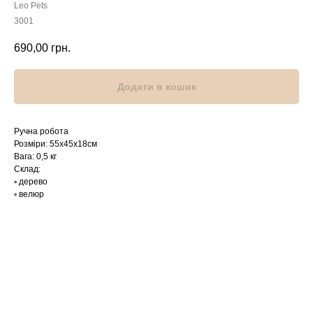
Leo Pets
3001
690,00
грн.
Додати в кошик
Ручна робота
Розміри: 55х45х18см
Вага: 0,5 кг
Склад:
▫️ дерево
▫️ велюр