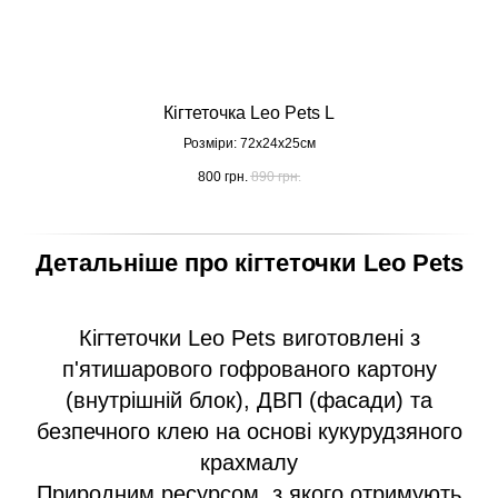
Кігтеточка Leo Pets L
Розміри: 72х24х25cм
800
грн.
890
грн.
Детальніше про кігтеточки Leo Pets
Кігтеточки Leo Pets виготовлені з
п'ятишарового гофрованого картону
(внутрішній блок), ДВП (фасади) та
безпечного клею на основі кукурудзяного
крахмалу
Природним ресурсом, з якого отримують