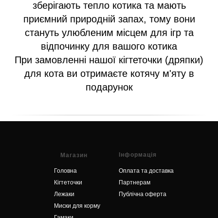
зберігають тепло котика та мають
приємний природній запах, тому вони
стануть улюбленим місцем для ігр та
відпочинку для вашого котика
При замовленні нашої кігтеточки (дряпки)
для кота ви отримаєте котячу м'яту в
подарунок
Інформація
Магазин
Головна
Оплата та доставка
Кігтеточки
Партнерам
Лежаки
Публічна оферта
Миски для корму
Гамаки