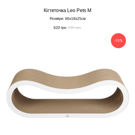
Кігтеточка Leo Pets M
Розміри: 66х18х25cм
620
грн.
690
грн.
-10%