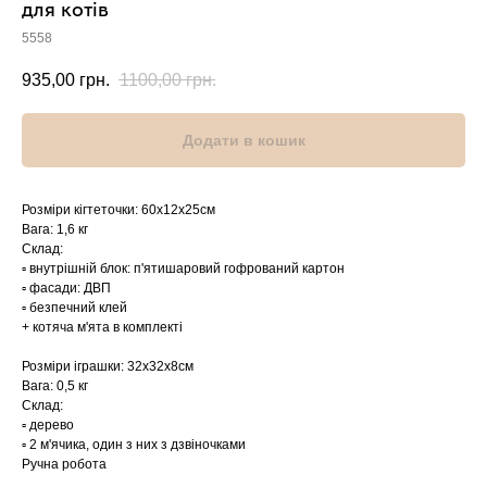
для котів
5558
935,00
грн.
1100,00
грн.
Додати в кошик
Розміри кігтеточки: 60х12х25cм
Вага: 1,6 кг
Склад:
▫️ внутрішній блок: п'ятишаровий гофрований картон
▫️ фасади: ДВП
▫️ безпечний клей
+ котяча м'ята в комплекті
Розміри іграшки: 32х32х8см
Вага: 0,5 кг
Склад:
▫️ дерево
▫️ 2 м'ячика, один з них з дзвіночками
Ручна робота