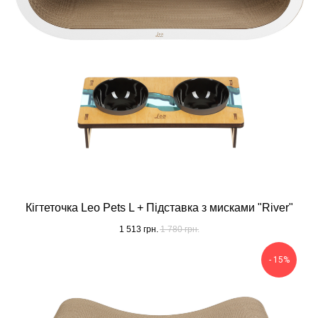
Кігтеточка Leo Pets L + Підставка з мисками "River"
1 513
грн.
1 780
грн.
- 15%