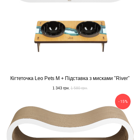
Кігтеточка Leo Pets M + Підставка з мисками "River"
1 343
грн.
1 580
грн.
- 15%