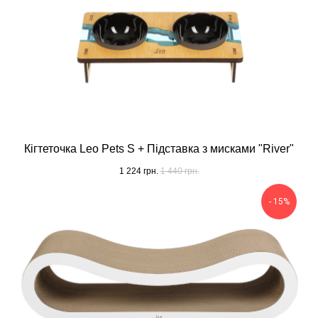
Кігтеточка Leo Pets S + Підставка з мисками "River"
1 224
грн.
1 440
грн.
- 15%