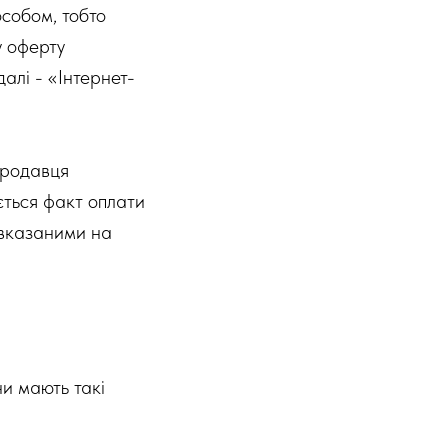
особом, тобто
у оферту
далі - «Інтернет-
Продавця
ється факт оплати
 вказаними на
ни мають такі