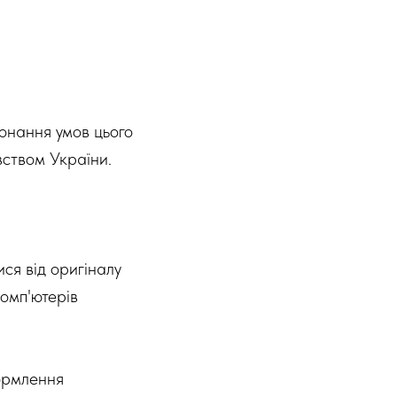
конання умов цього
ством України.
ися від оригіналу
комп'ютерів
формлення