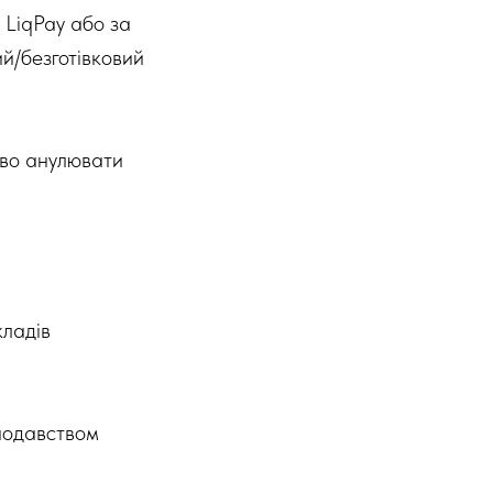
 LiqPay або за
ий/безготівковий
аво анулювати
кладів
онодавством