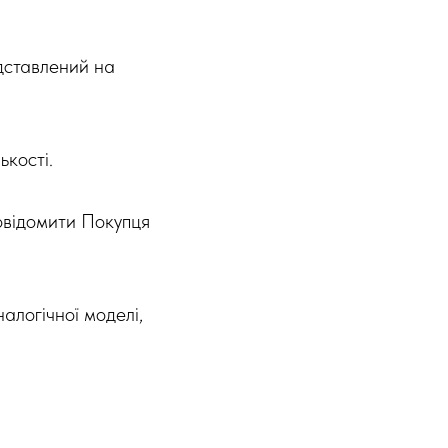
дставлений на
ькості.
повідомити Покупця
алогічної моделі,