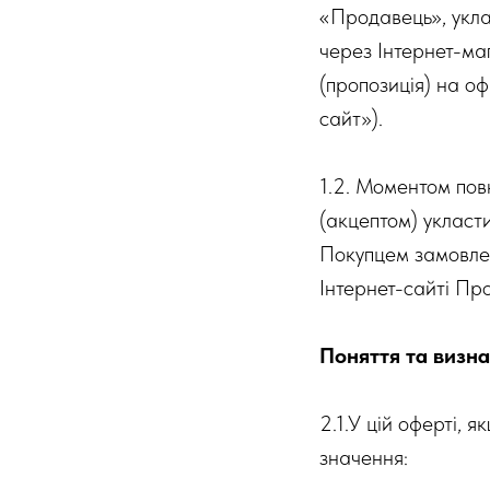
«Продавець», укла
через Інтернет-маг
(пропозиція) на оф
сайт»).
1.2. Моментом пов
(акцептом) укласт
Покупцем замовлен
Інтернет-сайті Пр
Поняття та визн
2.1.У цій оферті, 
значення: