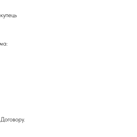
окупець
ма:
 Договору.