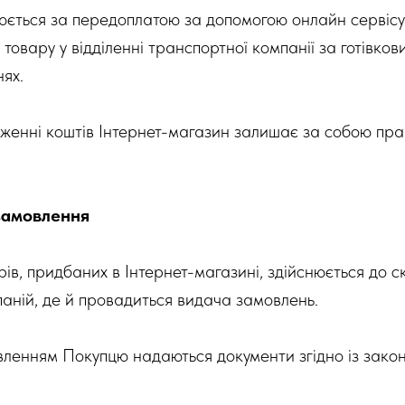
нюється за передоплатою за допомогою онлайн сервісу
овару у відділенні транспортної компанії за готівков
ях.
женні коштів Інтернет-магазин залишає за собою пр
замовлення
рів, придбаних в Інтернет-магазині, здійснюється до с
аній, де й провадиться видача замовлень.
овленням Покупцю надаються документи згідно із зак