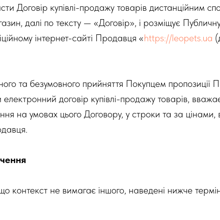
сти Договір купівлі-продажу товарів дистанційним сп
азин, далі по тексту — «Договір», і розміщує Публичн
іційному інтернет-сайті Продавця «
https://leopets.ua
(
ного та безумовного прийняття Покупцем пропозиції 
и електронний договір купівлі-продажу товарів, вважа
ня на умовах цього Договору, у строки та за цінами,
одавця.
ачення
якщо контекст не вимагає іншого, наведені нижче термі