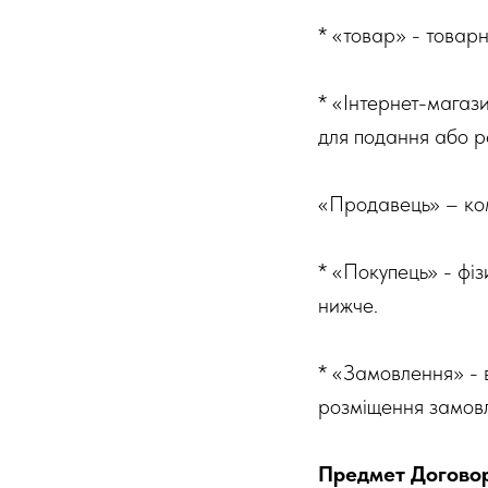
* «товар» - товарн
* «Інтернет-магаз
для подання або ре
«Продавець» – комп
* «Покупець» - фі
нижче.
* «Замовлення» - в
розміщення замовл
Предмет Догово